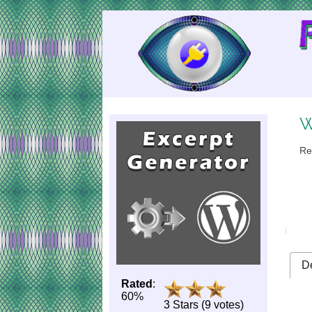
Skip
to
Content
W
Re
De
Rated
:
60%
3 Stars (9 votes)