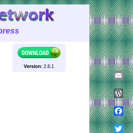
Version:
2.6.1
Email
WordPre
Faceboo