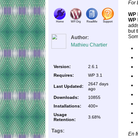
For 
WP 
WP 
Home
WP.Org
ReadMe
Support
adds
but 
Some
Author:
Mathieu Chartier
Version:
2.6.1
Requires:
WP 3.1
2647 days
Last Updated:
ago
Downloads:
10855
Installations:
400+
Usage
3.68%
Retention:
Tags:
En f