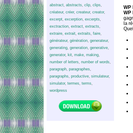
abstract
,
abstracts
,
clip
,
clips
,
WP 
créateur
,
créer
,
createur
,
creator
,
WP 
gagn
excerpt
,
excerption
,
excerpts
,
la r
exctraction
,
extract
,
extracts
,
Quel
extraire
,
extrait
,
extraits
,
faire
,
générateur
,
génération
,
generateur
,
generating
,
generation
,
generative
,
generator
,
kit
,
make
,
making
,
number of letters
,
number of words
,
paragraph
,
paragraphes
,
paragraphs
,
productive
,
simulateur
,
simulator
,
termes
,
terms
,
wordpress