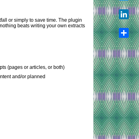
Twitter
tfall or simply to save time. The plugin
 nothing beats writing your own extracts
LinkedIn
Share
ts (pages or articles, or both)
ontent and/or planned