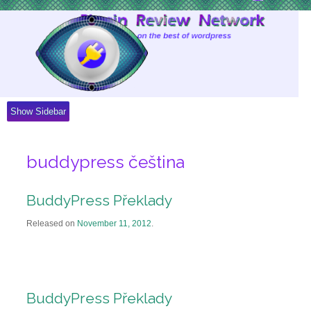
Skip
to
Content
Show Sidebar
buddypress čeština
BuddyPress Překlady
Released on
November 11, 2012
.
BuddyPress Překlady