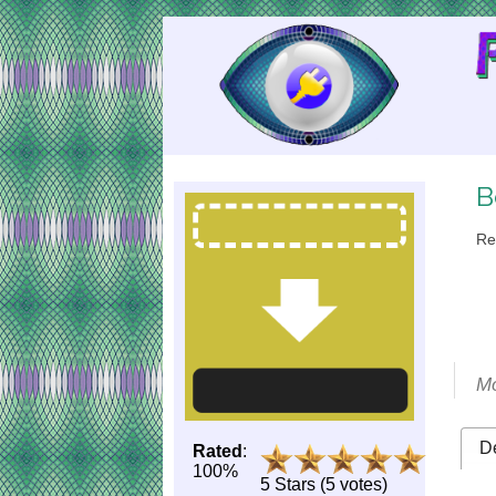
Skip
to
Content
B
Re
Mo
De
Rated
:
100%
5 Stars (5 votes)