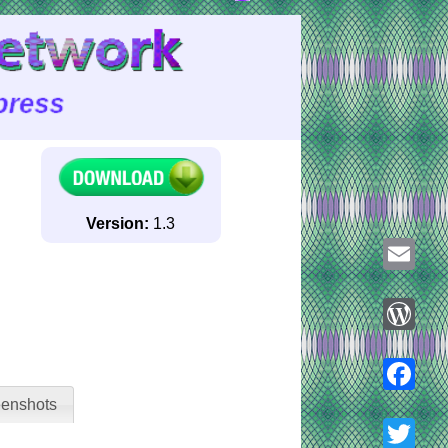
Version:
1.3
Email
WordPre
enshots
Faceboo