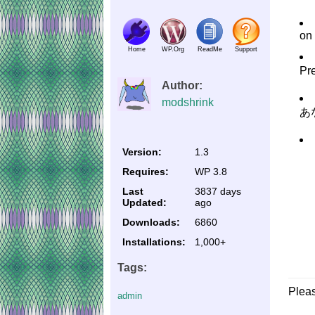
on 
Home
WP.Org
ReadMe
Support
Pre
Author:
modshrink
あ
Version:
1.3
Requires:
WP 3.8
Last
3837 days
Updated:
ago
Downloads:
6860
Installations:
1,000+
Tags:
Plea
admin