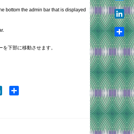
he bottom the admin bar that is displayed
Twitter
LinkedIn
r.
Share
ーを下部に移動させます。
。
ook
tter
LinkedIn
Share