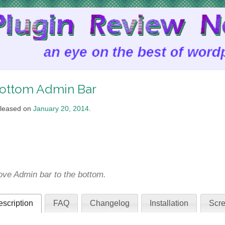
ottom Admin Bar
leased on
January 20, 2014
.
ve Admin bar to the bottom.
scription
FAQ
Changelog
Installation
Scre